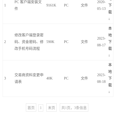
PC 客户端安装文
2020-
1
9161K
PC
文件
下
件
05-13
载
↓
本
修改客户端登录密
地
2023-
2
码、资金密码、修
590K
PC
文件
下
08-17
改手机号码流程
载
↓
本
地
交易商资料变更申
2023-
3
40K
PC
文件
下
请表
08-18
载
↓
首页
1
末页
共1页，3条信息